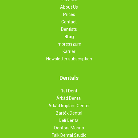
About Us
Prices
Contact
Dentists
Blog
Impresszum
Karrier
Newsletter subscription
Dentals
1st Dent
Árkád Dental
Árkád Implant Center
Bartók Dental
Déli Dental
Dentors Marina
Falk Dental Studio