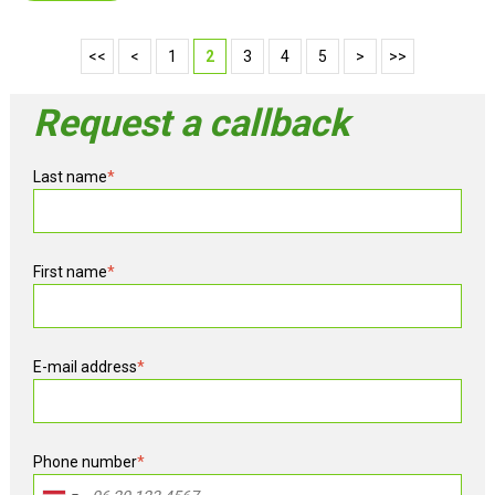
<<
<
1
2
3
4
5
>
>>
Request a callback
Last name
*
First name
*
E-mail address
*
Phone number
*