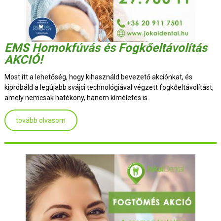
EMS Homokfúvás és Fogkőeltávolítás
AKCIÓ!
Most itt a lehetőség, hogy kihasználd bevezető akciónkat, és
kipróbáld a legújabb svájci technológiával végzett fogkőeltávolítást,
amely nemcsak hatékony, hanem kíméletes is.
tovább olvasom