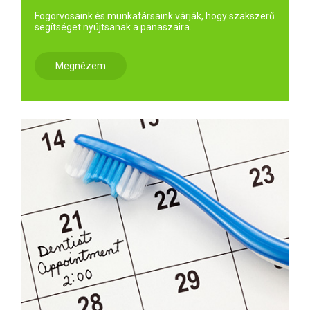
Fogorvosaink és munkatársaink várják, hogy szakszerű
segítséget nyújtsanak a panaszaira.
Megnézem