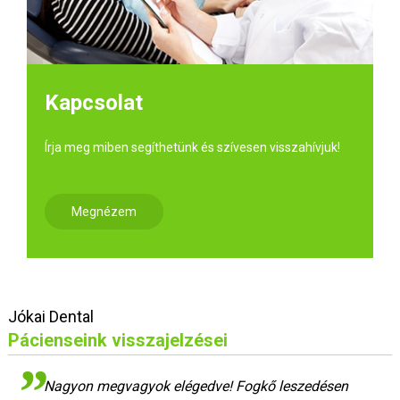
Kapcsolat
Írja meg miben segíthetünk és szívesen visszahívjuk!
Megnézem
Jókai Dental
Pácienseink visszajelzései
Nagyon megvagyok elégedve! Fogkő leszedésen