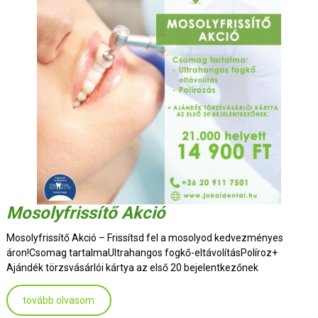
Mosolyfrissítő Akció
Mosolyfrissítő Akció – Frissítsd fel a mosolyod kedvezményes
áron!Csomag tartalmaUltrahangos fogkő-eltávolításPolíroz+
Ajándék törzsvásárlói kártya az első 20 bejelentkezőnek
tovább olvasom