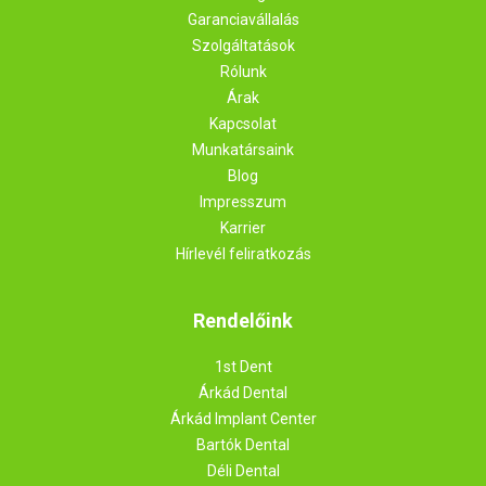
Garanciavállalás
Szolgáltatások
Rólunk
Árak
Kapcsolat
Munkatársaink
Blog
Impresszum
Karrier
Hírlevél feliratkozás
Rendelőink
1st Dent
Árkád Dental
Árkád Implant Center
Bartók Dental
Déli Dental