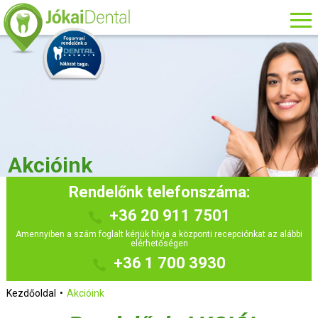
Akcióink
Rendelőnk telefonszáma:
+36 20 911 7501
Amennyiben a szám foglalt kérjük hívja a központi recepciónkat az alábbi
elérhetőségen
+36 1 700 3930
Kezdőoldal
Akcióink