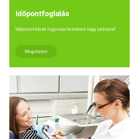
Időpontfoglalás
Időpontot kérek fogorvosi kezelésre vagy szűrésre!
Megnézem