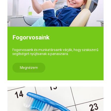
Fogorvosaink
Fogorvosaink és munkatársaink várják, hogy szakszerű
segítséget nyújtsanak a panaszaira.
Megnézem