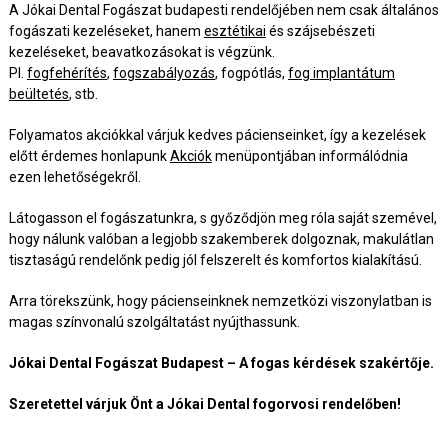
A Jókai Dental Fogászat budapesti rendelőjében nem csak általános
fogászati kezeléseket, hanem
esztétikai
és szájsebészeti
kezeléseket, beavatkozásokat is végzünk.
Pl.
fogfehérítés
,
fogszabályozás
, fogpótlás,
fog implantátum
beültetés
, stb.
Folyamatos akciókkal várjuk kedves pácienseinket, így a kezelések
előtt érdemes honlapunk
Akciók
menüpontjában informálódnia
ezen lehetőségekről.
Látogasson el fogászatunkra, s győződjön meg róla saját szemével,
hogy nálunk valóban a legjobb szakemberek dolgoznak, makulátlan
tisztaságú rendelőnk pedig jól felszerelt és komfortos kialakítású.
Arra törekszünk, hogy pácienseinknek nemzetközi viszonylatban is
magas színvonalú szolgáltatást nyújthassunk.
Jókai Dental Fogászat Budapest – A fogas kérdések szakértője.
Szeretettel várjuk Önt a Jókai Dental fogorvosi rendelőben!