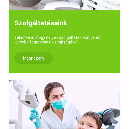
Szolgáltatásaink
Tekintse át, hogy milyen szolgáltatásokat vehet
igénybe fogorvosaink segítségével!
Megnézem