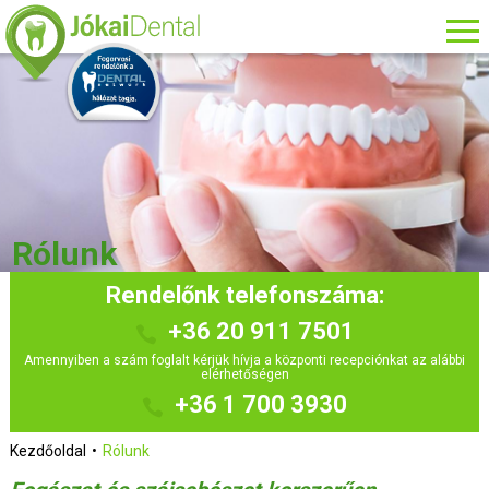
Rólunk
Rendelőnk telefonszáma:
+36 20 911 7501
Amennyiben a szám foglalt kérjük hívja a központi recepciónkat az alábbi
elérhetőségen
+36 1 700 3930
Kezdőoldal
Rólunk