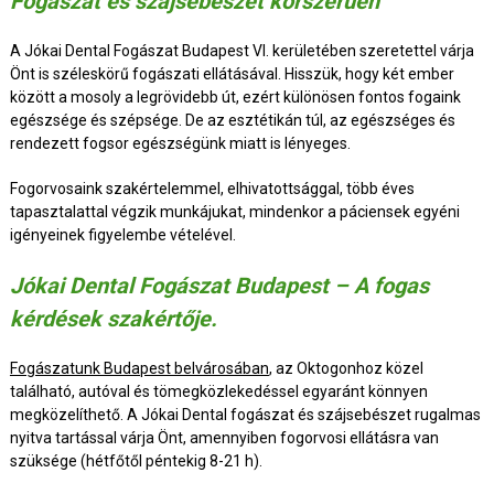
Fogászat és szájsebészet korszerűen
A Jókai Dental Fogászat Budapest VI. kerületében szeretettel várja
Önt is széleskörű fogászati ellátásával. Hisszük, hogy két ember
között a mosoly a legrövidebb út, ezért különösen fontos fogaink
egészsége és szépsége. De az esztétikán túl, az egészséges és
rendezett fogsor egészségünk miatt is lényeges.
Fogorvosaink szakértelemmel, elhivatottsággal, több éves
tapasztalattal végzik munkájukat, mindenkor a páciensek egyéni
igényeinek figyelembe vételével.
Jókai Dental Fogászat Budapest – A fogas
kérdések szakértője.
Fogászatunk Budapest belvárosában
, az Oktogonhoz közel
található, autóval és tömegközlekedéssel egyaránt könnyen
megközelíthető. A Jókai Dental fogászat és szájsebészet rugalmas
nyitva tartással várja Önt, amennyiben fogorvosi ellátásra van
szüksége (hétfőtől péntekig 8-21 h).