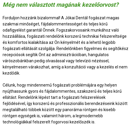
Még nem választott magának kezelőorvost?
Forduljon hozzánk bizalommal! A Jókai Dentál fogászat magas
szakmai minőséget, fájdalommentességet és teljes körű
odafigyelést garantál Önnek. Fogszakorvosaink munkához való
hozzáállása, fogászati rendelőnk korszerű technikai felszereltsége
és komfortos kialakítása az Ön kényelmét és a lehető legjobb
fogászati ellátását szolgálja. Rendelőnkben figyelmes és segítőkész
recepciósok segítik Önt az adminisztrációban, hangulatos
várószobánkban pedig olvasással vagy televízió nézéssel,
kényelmesen várakozhat, amíg a konzultáció vagy a kezelés el nem
kezdődik.
Célunk, hogy mindennemű fogászati problémájára egy helyen
nyújthassunk gyors és fájdalommentes, szakszerű és teljes körű
ellátást. Rendelőnk lépést tart a fogászati felszerelések
fejlődésével, így korszerű és professzionális berendezéseink között
megtalálható többek között egy panoráma röntgen és kisebb
röntgen egységek is, valamint három, a legmodernebb
technológiákkal felszerelt fogorvosi kezelőszék is.