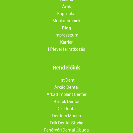
Árak
Kapcsolat
Munkatársaink
Blog
Impresszum
Karrier
Hírlevél feliratkozás
Rendelőink
1st Dent
Árkád Dental
Árkád Implant Center
Bartók Dental
Déli Dental
Dentors Marina
Falk Dental Studio
Fehérvári Dental Újbuda