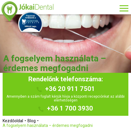
A fogselyem használata –
érdemes megfogadni
Rendelőnk telefonszáma:
+36 20 911 7501
Amennyiben a szám foglalt kérjük hívja a központi recepciónkat az alábbi
elérhetőségen
+36 1 700 3930
Kezdőoldal
Blog
A fogselyem használata – érdemes megfogadni