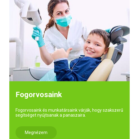
Fogorvosaink
Fogorvosaink és munkatársaink várják, hogy szakszerű
segítséget nyújtsanak a panaszaira.
Megnézem