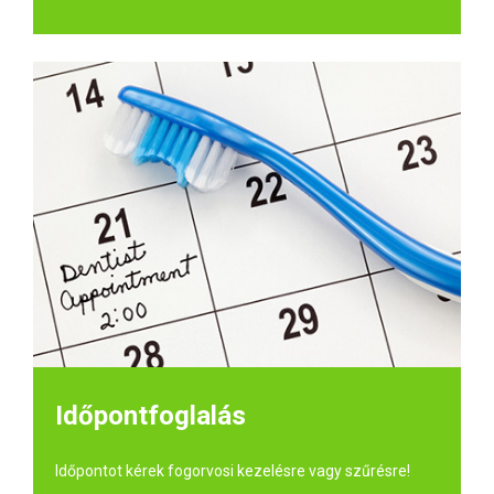
Időpontfoglalás
Időpontot kérek fogorvosi kezelésre vagy szűrésre!