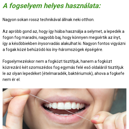
A fogselyem helyes használata:
Nagyon sokan rossz technikával állnak neki otthon.
Az apróbb gond az, hogy így hiába használja a selymet, a lepedék a
fogon fog maradni, nagyobb baj, hogy könnyen megsértik az ínyt,
így a későbbiekben ínysorvadás alakulhat ki. Nagyon fontos vigyázni
a fogak közé behúzódó kis íny-háromszögek épségére.
Fogselymezéskor nem a fogközt tisztítjuk, hanem a fogközt
közrezáró két szomszédos fog egymás felé eső oldaláról tisztítjuk
le az olyan lepedéket (ételmaradék, baktériumok), ahova a fogkefe
nem ér el.