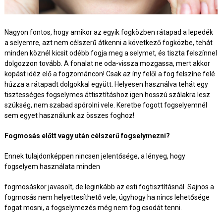
Nagyon fontos, hogy amikor az egyik fogközben rátapad a lepedék
a selyemre, azt nem célszerű átkenni a következő fogközbe, tehát
minden köznél kicsit odébb fogja meg a selymet, és tiszta felszínnel
dolgozzon tovább. A fonalat ne oda-vissza mozgassa, mert akkor
kopást idéz elő a fogzománcon! Csak az íny felől a fog felszíne felé
húzza a rátapadt dolgokkal együtt. Helyesen használva tehát egy
tisztességes fogselymes áttisztításhoz igen hosszú szálakra lesz
szükség, nem szabad spórolni vele. Keretbe fogott fogselyemnél
sem egyet használunk az összes foghoz!
Fogmosás előtt vagy után célszerű fogselymezni?
Ennek tulajdonképpen nincsen jelentősége, a lényeg, hogy
fogselyem használata minden
fogmosáskor javasolt, de leginkább az esti fogtisztításnál. Sajnos a
fogmosás nem helyettesíthető vele, úgyhogy ha nincs lehetősége
fogat mosni, a fogselymezés még nem fog csodát tenni.