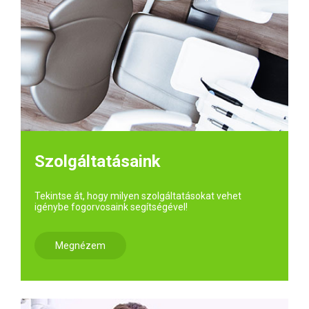
Szolgáltatásaink
Tekintse át, hogy milyen szolgáltatásokat vehet
igénybe fogorvosaink segítségével!
Megnézem