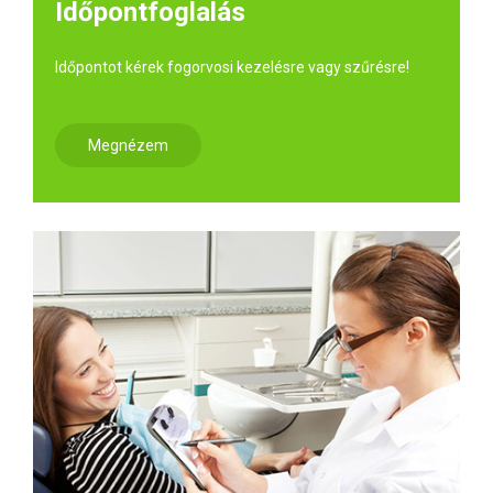
Időpontfoglalás
Időpontot kérek fogorvosi kezelésre vagy szűrésre!
Megnézem