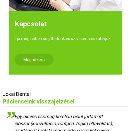
Kapcsolat
Írja meg miben segíthetünk és szívesen visszahívjuk!
Megnézem
Jókai Dental
Pácienseink visszajelzései
Egy akciós csomag keretein belül jártam itt
először (konzultáció, röntgen, fogkő eltávolítás),
az időpont foglalásnál minden gördülékenyen