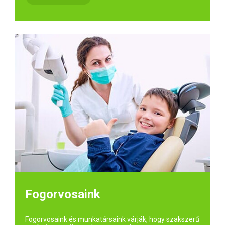
Fogorvosaink
Fogorvosaink és munkatársaink várják, hogy szakszerű