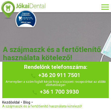
A szájmaszk és a fertőtlenítő
használata kötelező!
Rendelőnk telefonszáma:
+36 20 911 7501
Amennyiben a szám foglalt kérjük hívja a központi recepciónkat az alábbi
elérhetőségen
+36 1 700 3930
Kezdőoldal
Blog
A szájmaszk és a fertőtlenítő használata kötelező!