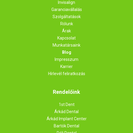
Invisalign
Garanciavállalás
Szolgáltatások
Rólunk
Árak
Kapcsolat
Munkatársaink
Blog
Impresszum
Karrier
Hírlevél feliratkozás
Rendelőink
1st Dent
Árkád Dental
Árkád Implant Center
Bartók Dental