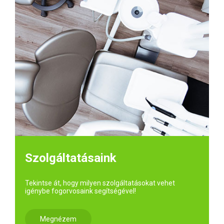
Szolgáltatásaink
Tekintse át, hogy milyen szolgáltatásokat vehet
igénybe fogorvosaink segítségével!
Megnézem