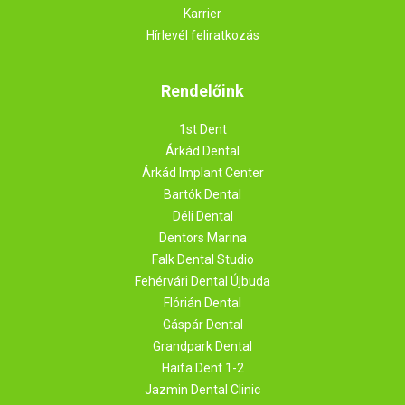
Karrier
Hírlevél feliratkozás
Rendelőink
1st Dent
Árkád Dental
Árkád Implant Center
Bartók Dental
Déli Dental
Dentors Marina
Falk Dental Studio
Fehérvári Dental Újbuda
Flórián Dental
Gáspár Dental
Grandpark Dental
Haifa Dent 1-2
Jazmin Dental Clinic