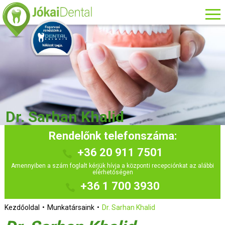
Dr. Sarhan Khalid
Rendelőnk telefonszáma:
+36 20 911 7501
Amennyiben a szám foglalt kérjük hívja a központi recepciónkat az alábbi
elérhetőségen
+36 1 700 3930
Kezdőoldal
Munkatársaink
Dr. Sarhan Khalid