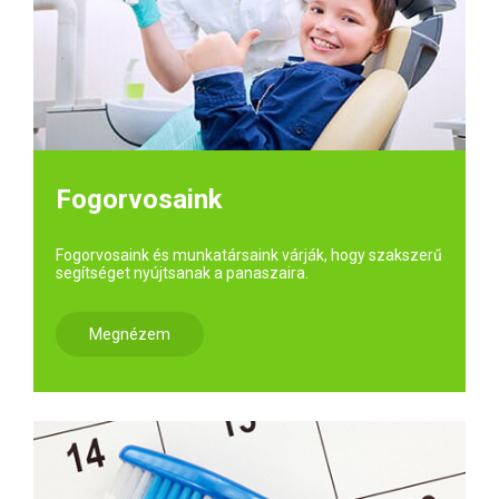
Fogorvosaink
Fogorvosaink és munkatársaink várják, hogy szakszerű
segítséget nyújtsanak a panaszaira.
Megnézem