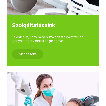
Szolgáltatásaink
Tekintse át, hogy milyen szolgáltatásokat vehet
igénybe fogorvosaink segítségével!
Megnézem