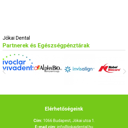
Jókai Dental
Partnerek és Egészségpénztárak
Elérhetőségeink
Cím:
1066 Budapest, Jókai utca 1.
E-mail cím:
info@jokaidental.hu