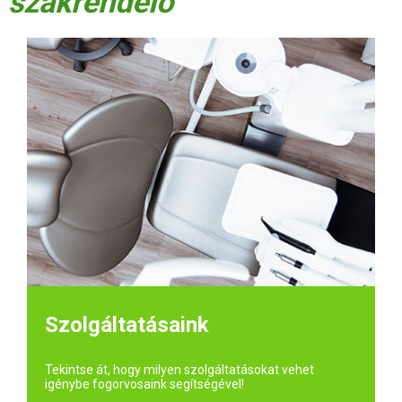
szakrendelő
Szolgáltatásaink
Tekintse át, hogy milyen szolgáltatásokat vehet
igénybe fogorvosaink segítségével!