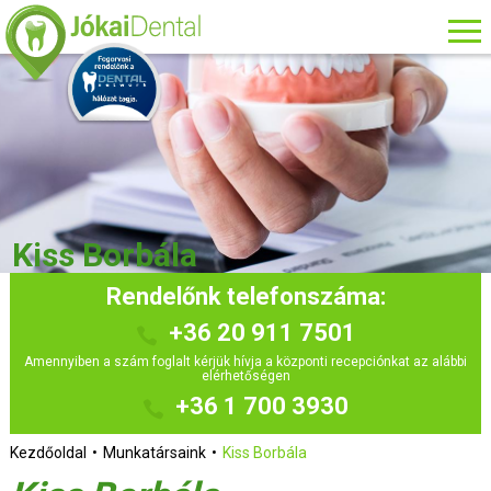
Kiss Borbála
Rendelőnk telefonszáma:
+36 20 911 7501
Amennyiben a szám foglalt kérjük hívja a központi recepciónkat az alábbi
elérhetőségen
+36 1 700 3930
Kezdőoldal
Munkatársaink
Kiss Borbála