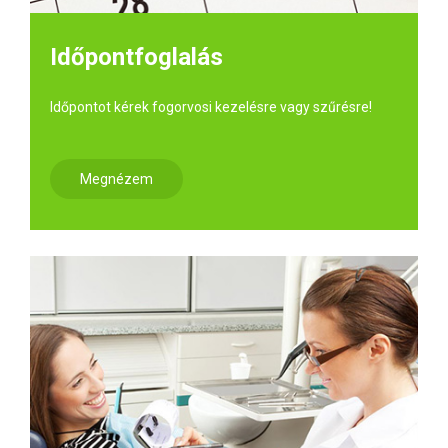
Időpontfoglalás
Időpontot kérek fogorvosi kezelésre vagy szűrésre!
Megnézem