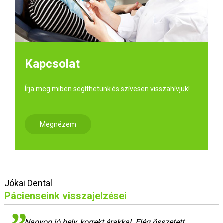
Kapcsolat
Írja meg miben segíthetünk és szívesen visszahívjuk!
Megnézem
Jókai Dental
Pácienseink visszajelzései
Nagyon jó hely, korrekt árakkal. Elég összetett