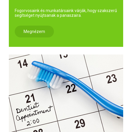
Fogorvosaink és munkatársaink várják, hogy szakszerű
segítséget nyújtsanak a panaszaira.
Megnézem