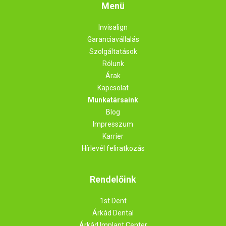
Menü
Invisalign
Garanciavállalás
Szolgáltatások
Rólunk
Árak
Kapcsolat
Munkatársaink
Blog
Impresszum
Karrier
Hírlevél feliratkozás
Rendelőink
1st Dent
Árkád Dental
Árkád Implant Center