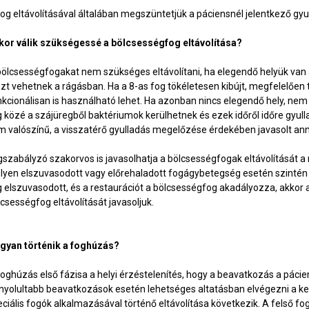
fog eltávolításával általában megszüntetjük a páciensnél jelentkező gyul
kor válik szükségessé a bölcsességfog eltávolítása?
bölcsességfogakat nem szükséges eltávolítani, ha elegendő helyük van 
zt vehetnek a rágásban. Ha a 8-as fog tökéletesen kibújt, megfelelően tu
kcionálisan is használható lehet. Ha azonban nincs elegendő hely, nem nő
g közé a szájüregből baktériumok kerülhetnek és ezek időről időre gyull
m valószínű, a visszatérő gyulladás megelőzése érdekében javasolt ann
gszabályzó szakorvos is javasolhatja a bölcsességfogak eltávolítását
lyen elszuvasodott vagy előrehaladott fogágybetegség esetén szintén c
g elszuvasodott, és a restaurációt a bölcsességfog akadályozza, akk
csességfog eltávolítását javasoljuk.
gyan történik a foghúzás?
foghúzás első fázisa a helyi érzéstelenítés, hogy a beavatkozás a p
nyolultabb beavatkozások esetén lehetséges altatásban elvégezni a kez
eciális fogók alkalmazásával történő eltávolítása következik. A felső 