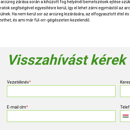
 arcüreg zárása során a kihúzott fog helyénél bemetszések ejtése szüks
ratok segítségével egyesítésre kerül, így el lehet zárni egymástól az arc
rülnek. Ha nem kerül sor az arcüreg lezárására, az elfogyasztott étel é
zethet, és ami már fül-orr-gégészeten kezelendő.
Visszahívást kérek
Vezetéknév
*
Kere
E-mail cím
*
Tele