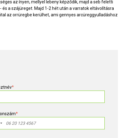
éges az ínyen, mellyel lebeny képződik, majd a seb feletti
- és a szájüreget. Majd 1-2 hét után a varratok eltávolításra
s ital az orrüregbe kerülhet, ami gennyes arcüreggyulladáshoz
sztnév
*
fonszám
*