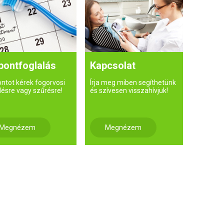
pontfoglalás
Kapcsolat
ontot kérek fogorvosi
Írja meg miben segíthetünk
lésre vagy szűrésre!
és szívesen visszahívjuk!
Megnézem
Megnézem