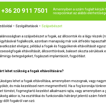
+36 20 911 7501
Amennyiben a szám foglalt kérjük h
recepciónkat az alábbi elérhetőség
zdőoldal
Szolgáltatások
Szájsebészet
talánosságban a szájsebészet a fogak, az állcsontok és a lágy részek (n
ógyításával foglalkozik, azonban manapság már sok átfedés tapasztal
avatkozást elvégez, például a fogak és foggyökerek eltávolítását egysz
lcsességfogak eltávolítását, állcsonttörések, baleset okozta sérülések 
álmirigy-betegségeket, fogászati implantációt, fogpótlást.
ért lehet szükség a fogak eltávolítására?
ükséges lehet a fogak eltávolítása, amennyiben mozognak, vagy nagy
gyökér, és más kezeléssel nem megmenthető. Ha a fog koronája tönk
het tömést, fogmegtartó kezelést alkalmazni rajta, vagy amennyiben a
ükség akkor is, ha esztétikai és funkcionális hátrányt jelentő szám fele
gy dőlt fogakról van szó.