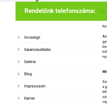
Rendelőnk telefonszáma:
Ke
Ál
Invisalign
gy
be
Garanciavállalás
bö
ny
Galéria
Mi
Blog
Sz
Impresszum
a 
le
sz
Karrier
va