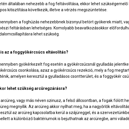
etén általában nehezebb a fog feltávolítása, ekkor lehet szükségemelő 
apos kitisztítása következik, illetve a vérzés megszüntetése.
ennyiben a foghúzás nehezebbnek bizonyul betört gyökerek miatt, vag
bészi feltárásban lehetséges. Komolyabb beavatkozásokkor előfordulha
jdalomcsillapításra lehet szükség.
 is az a foggyökércsúcs eltávolítás?
ennyiben gyökérkezelt fog esetén a gyökércsúcsnál gyulladás jelentk
ökércsúcs csonkolása, azaz a gyökércsúcs rezekció, mely a fog megtar
ténik, amelyen keresztül a gyulladásos csontterület, és a foggyökér csúc
kor lehet szükség arcüregzárásra?
 arcüreg, vagy más néven szinusz, a felső állcsontban, a fogak fölött h
cüreg megnyílik. Az arcüreg akkor nyílhat meg, ha a nagyőrlők eltávolít
resztül az arcüreg kapcsolatba kerül a szájüreggel, és a szervezetünkbe
ellett a különböző baktériumok is bejuthatnak az arcüregbe, ami vála