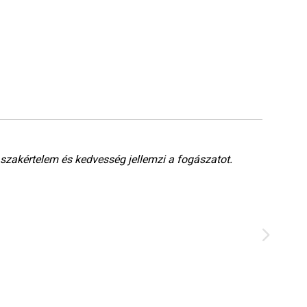
 szakértelem és kedvesség jellemzi a fogászatot.
Nag
men
szé
Éva