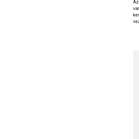
Az
var
ke
ve