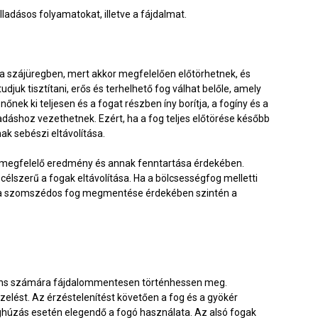
ladásos folyamatokat, illetve a fájdalmat.
a szájüregben, mert akkor megfelelően előtörhetnek, és
djuk tisztítani, erős és terhelhető fog válhat belőle, amely
nek ki teljesen és a fogat részben íny borítja, a fogíny és a
adáshoz vezethetnek. Ezért, ha a fog teljes előtörése később
ak sebészi eltávolítása.
 a megfelelő eredmény és annak fenntartása érdekében.
élszerű a fogak eltávolítása. Ha a bölcsességfog melletti
or a szomszédos fog megmentése érdekében szintén a
áciens számára fájdalommentesen történhessen meg.
elést. Az érzéstelenítést követően a fog és a gyökér
foghúzás esetén elegendő a fogó használata. Az alsó fogak