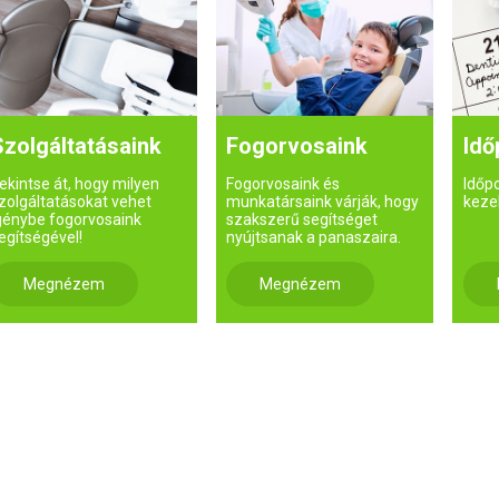
Szolgáltatásaink
Fogorvosaink
Idő
ekintse át, hogy milyen
Fogorvosaink és
Időp
zolgáltatásokat vehet
munkatársaink várják, hogy
keze
génybe fogorvosaink
szakszerű segítséget
egítségével!
nyújtsanak a panaszaira.
Megnézem
Megnézem