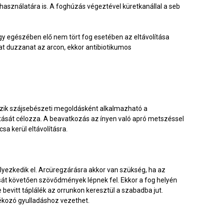
használatára is. A foghúzás végeztével küretkanállal a seb
y egészében elő nem tört fog esetében az eltávolítása
t duzzanat az arcon, ekkor antibiotikumos
ezik szájsebészeti megoldásként alkalmazható a
tását célozza. A beavatkozás az ínyen való apró metszéssel
sa kerül eltávolításra.
elyezkedik el. Arcüregzárásra akkor van szükség, ha az
ását követően szövődmények lépnek fel. Ekkor a fog helyén
 bevitt táplálék az orrunkon keresztül a szabadba jut.
dékozó gyulladáshoz vezethet.