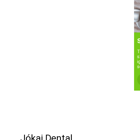
T
s
i
s
Jókai Dental