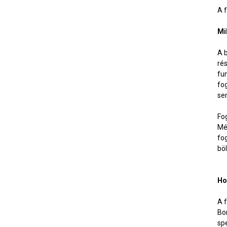
A 
Mi
A 
rés
fun
fo
se
Fo
Mé
fo
böl
Ho
A 
Bo
sp