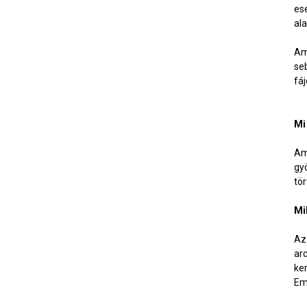
es
al
Am
se
fá
Mi
Am
gy
tör
Mi
Az
ar
ke
Em