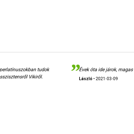
uperlatínuszokban tudok
Évek óta ide járok, magas
szisztensről Vikiről.
László
•
2021-03-09