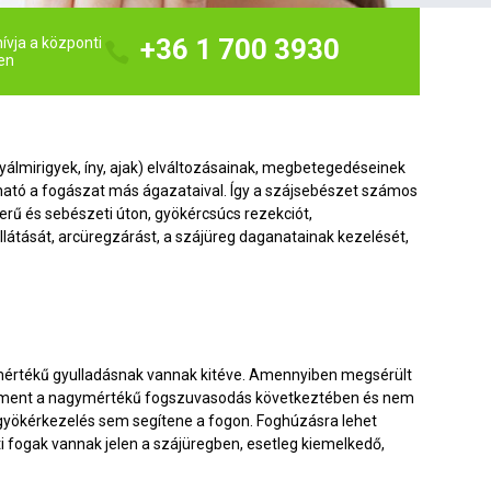
+36 1 700 3930
ívja a központi
en
yálmirigyek, íny, ajak) elváltozásainak, megbetegedéseinek
ható a fogászat más ágazataival. Így a szájsebészet számos
erű és sebészeti úton, gyökércsúcs rezekciót,
ellátását, arcüregzárást, a szájüreg daganatainak kezelését,
mértékű gyulladásnak vannak kitéve. Amennyiben megsérült
rement a nagymértékű fogszuvasodás következtében és nem
 gyökérkezelés sem segítene a fogon. Foghúzásra lehet
tti fogak vannak jelen a szájüregben, esetleg kiemelkedő,