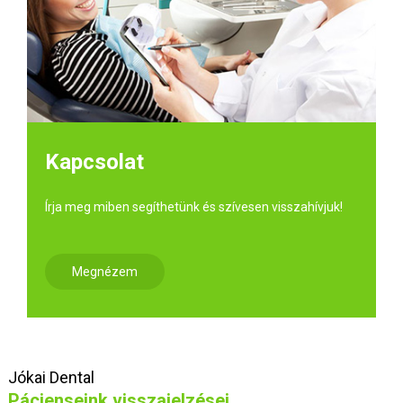
Kapcsolat
Írja meg miben segíthetünk és szívesen visszahívjuk!
Megnézem
Jókai Dental
Pácienseink visszajelzései