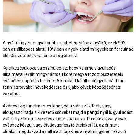
A
nyálmirigyek
leggyakoribb megbetegedése a nyálkő, ezek 90%-
ban az állkapocs alatti, 10%-ban a nyelv alatti mirigyekben fordulnak
elő. Összetételük hasonló a fogkőéhez.
Keletkezésük oka valószínűleg az, hogy valamely gyulladás
alkalmával levált mirigyhámsejt köré megváltozott összetételű
nyálból kicsapódás történik. A kialakult kő állandó gyulladást tart
fenn, ez további növekedésére és újabb kövek képződéséhez
vezethet.
Akár évekig tünetmentes lehet, de aztán szűkítheti, vagy
eldugaszolhatja a kivezető csöveket majd a pangó nyál is gyulladást
vált ki. Ilyenkor jellegzetes a beteg panasza: ha étkezik vagy csak
evéshez készül vagy étvágygerjesztő ételeket lát, az érintett
oldalon megduzzad az áll alatti tájék, és a nyálmirigyben feszülő