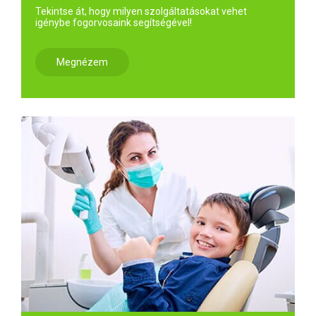
Tekintse át, hogy milyen szolgáltatásokat vehet
igénybe fogorvosaink segítségével!
Megnézem