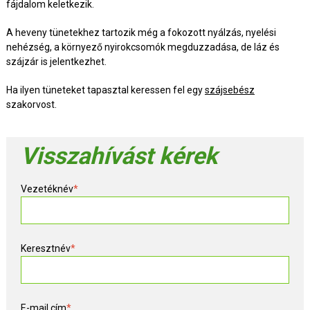
fájdalom keletkezik.
A heveny tünetekhez tartozik még a fokozott nyálzás, nyelési
nehézség, a környező nyirokcsomók megduzzadása, de láz és
szájzár is jelentkezhet.
Ha ilyen tüneteket tapasztal keressen fel egy
szájsebész
szakorvost.
Visszahívást kérek
Vezetéknév
*
Keresztnév
*
E-mail cím
*