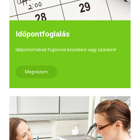
Időpontfoglalás
Időpontot kérek fogorvosi kezelésre vagy szűrésre!
Megnézem