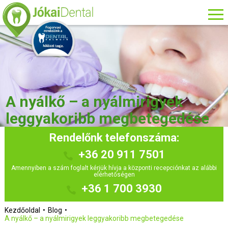
A nyálkő – a nyálmirigyek
leggyakoribb megbetegedése
Rendelőnk telefonszáma:
+36 20 911 7501
Amennyiben a szám foglalt kérjük hívja a központi recepciónkat az alábbi
elérhetőségen
+36 1 700 3930
Kezdőoldal
Blog
A nyálkő – a nyálmirigyek leggyakoribb megbetegedése