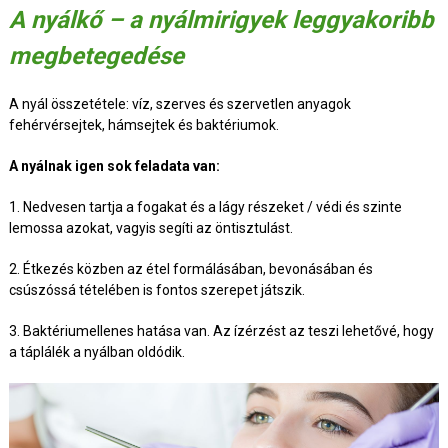
A nyálkő – a nyálmirigyek leggyakoribb
megbetegedése
A nyál összetétele: víz, szerves és szervetlen anyagok
fehérvérsejtek, hámsejtek és baktériumok.
A nyálnak igen sok feladata van:
1. Nedvesen tartja a fogakat és a lágy részeket / védi és szinte
lemossa azokat, vagyis segíti az öntisztulást.
2. Étkezés közben az étel formálásában, bevonásában és
csúszóssá tételében is fontos szerepet játszik.
3. Baktériumellenes hatása van. Az ízérzést az teszi lehetővé, hogy
a táplálék a nyálban oldódik.